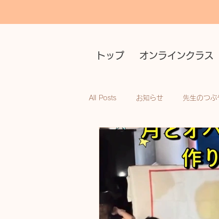
トップ
オンラインクラス
All Posts
お知らせ
先生のつぶ