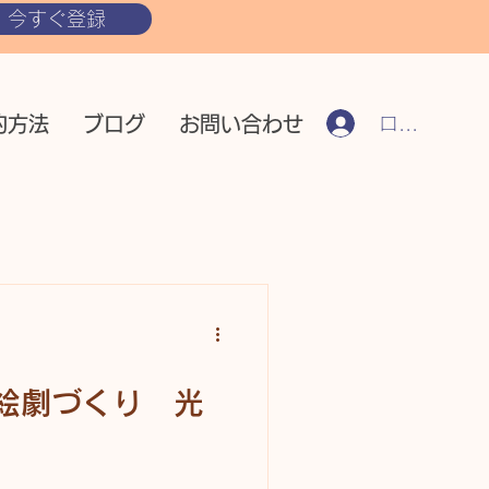
今すぐ登録
ログイン
約方法
ブログ
お問い合わせ
絵劇づくり 光