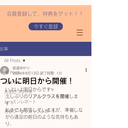
会員登録して、特典をゲット！！
今すぐ登録
記事
All Posts
紺道ゆかり
All Posts
2024年8月13日
読了時間: 1分
ついに明日から開催！
お知らせ
いよいよ明日からです✨
先生のつぶやき
久しぶりの
リアルクラスを開催
しま
レッスンレポート
す！
私までも緊張していますが、準備しな
光るワークショップレポート
がら遠足の前日のような気持ちもあ
り、