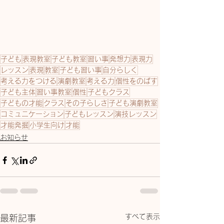
子ども
表現教室
子ども教室
習い事
発想力
表現力
レッスン
表現
教室
子ども習い事
自分らしく
考える力をつける
演劇教室
考える力
個性をのばす
子ども主体
習い事教室
個性
子どもクラス
子どもの才能
クラス
その子らしさ
子ども演劇教室
コミュニケーション
子どもレッスン
演技レッスン
才能発掘
小学生向け
才能
お知らせ
すべて表示
最新記事