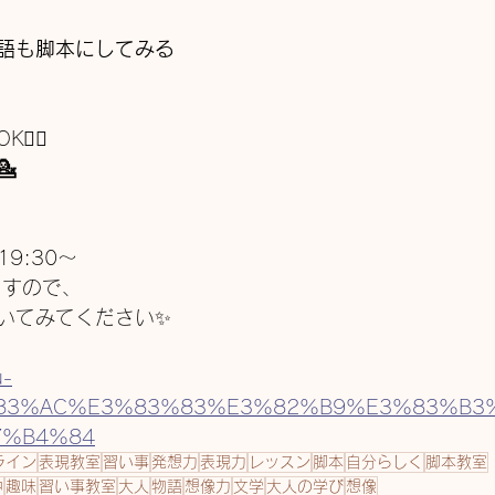
語も脚本にしてみる
‍♀️

19:30〜
ますので、
いてみてください✨
u-
E3%83%AC%E3%83%83%E3%82%B9%E3%83%B3
7%B4%84
ライン
表現教室
習い事
発想力
表現力
レッスン
脚本
自分らしく
脚本教室
中
趣味
習い事教室
大人
物語
想像力
文学
大人の学び
想像