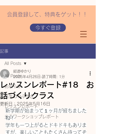
会員登録して、特典をゲット！！
今すぐ登録
記事
All Posts
紺道ゆかり
All Posts
2025年4月26日
読了時間: 1分
レッスンレポート#18 お
お知らせ
話づくりクラス
先生のつぶやき
更新日：
2025年5月16日
レッスンレポート
新学期が始まって１ヶ月が経ちました
光るワークショップレポート
ね！
学年も一つ上がるとドキドキもありま
すが、楽しいこともたくさん待ってそ