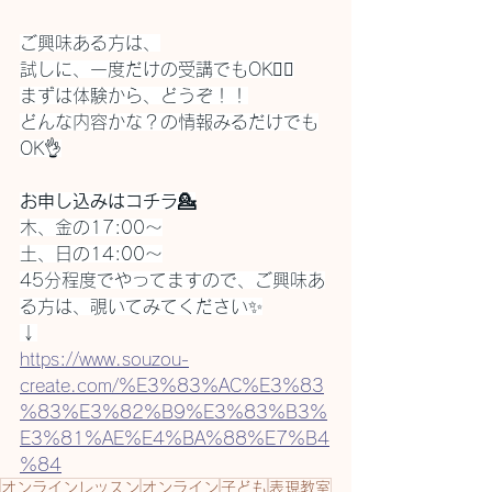
ご興味ある方は、
試しに、一度だけの受講でもOK🙆‍♀️
まずは体験から、どうぞ！！
どんな内容かな？の情報みるだけでも
OK👌
お申し込みはコチラ💁
木、金の17:00〜
土、日の14:00〜
45分程度でやってますので、ご興味あ
る方は、覗いてみてください✨
↓
https://www.souzou-
create.com/%E3%83%AC%E3%83
%83%E3%82%B9%E3%83%B3%
E3%81%AE%E4%BA%88%E7%B4
%84
オンラインレッスン
オンライン
子ども
表現教室