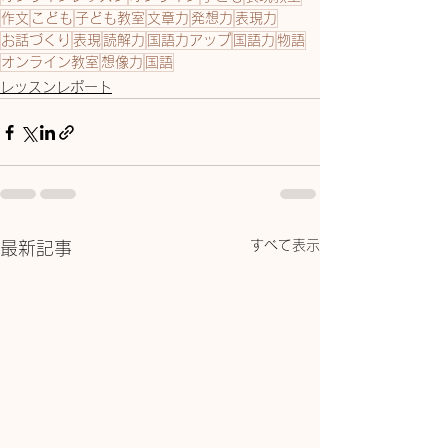
作文
こども
子ども教室
文章力
発想力
表現力
お話づくり
表現
読解力
国語力アップ
国語力
物語
オンライン教室
想像力
国語
レッスンレポート
すべて表示
最新記事