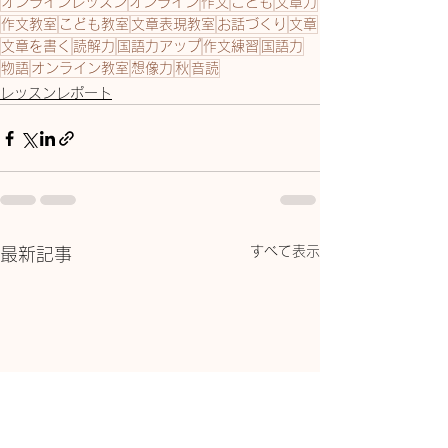
オンラインレッスン
オンライン
作文
こども
文章力
作文教室
こども教室
文章表現教室
お話づくり
文章
文章を書く
読解力
国語力アップ
作文練習
国語力
物語
オンライン教室
想像力
秋
音読
レッスンレポート
すべて表示
最新記事