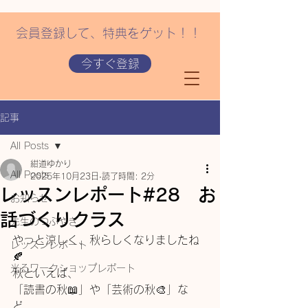
会員登録して、特典をゲット！！
今すぐ登録
記事
All Posts
紺道ゆかり
All Posts
2025年10月23日
読了時間: 2分
レッスンレポート#28 お
お知らせ
話づくりクラス
先生のつぶやき
やっと涼しく、秋らしくなりましたね
レッスンレポート
🍂
光るワークショップレポート
秋といえば、
「読書の秋📖」や「芸術の秋🎨」な
ど、