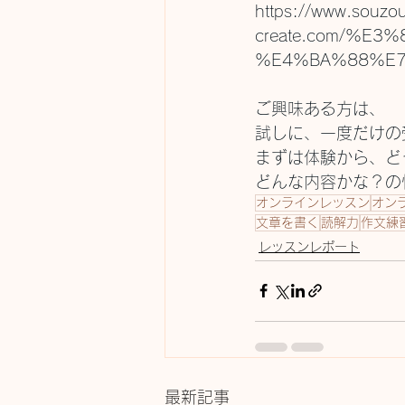
https://www.souzo
create.com/%
%E4%BA%88%E
ご興味ある方は、
試しに、一度だけの受講
まずは体験から、ど
どんな内容かな？の
オンラインレッスン
オン
文章を書く
読解力
作文練
レッスンレポート
最新記事