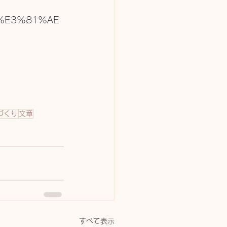
%E3%81%AE
づくり
文章
すべて表示