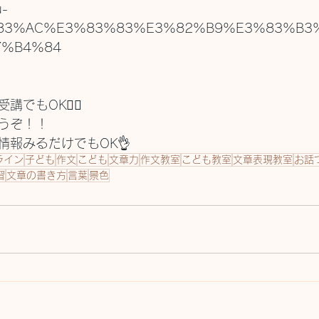
u-
E3%83%AC%E3%83%83%E3%82%B9%E3%83%B3
7%B4%84
でもOK🙆‍♀️
うぞ！！
情報みるだけでもOK👌
ライン
子ども
作文
こども
文章力
作文教室
こども教室
文章表現教室
お話
習
文章の書き方
言葉
景色