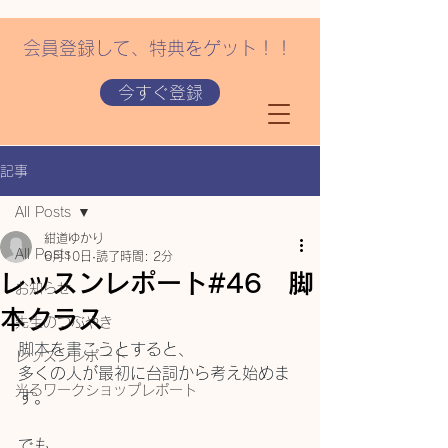
会員登録して、特典をゲット！！
今すぐ登録
記事
All Posts
紺道ゆかり
All Posts
6月10日
読了時間: 2分
レッスンレポート#46 脚
お知らせ
本クラス
先生のつぶやき
脚本を書こうとすると、
レッスンレポート
多くの人が最初に台詞から考え始めま
光るワークショップレポート
す。
でも、