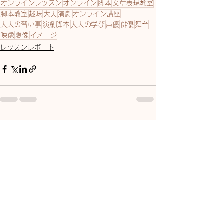
オンラインレッスン
オンライン
脚本
文章表現教室
脚本教室
趣味
大人
演劇
オンライン講座
大人の習い事
演劇脚本
大人の学び
声優
俳優
舞台
映像
想像
イメージ
レッスンレポート
すべて表示
最新記事