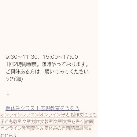
9:30〜11:30、15:00〜17:00
1回2時間程度。随時やっております。
ご興味ある方は、覗いてみてください
✨(詳細)
↓
夏休みクラス | 表現教室そうぞう
オンラインレッスン
オンライン
子ども
作文
こども
子ども教室
文章力
作文教室
文章
文章を書く
宿題
オンライン教室
夏休み
夏休みの宿題
読書感想文
お知らせ