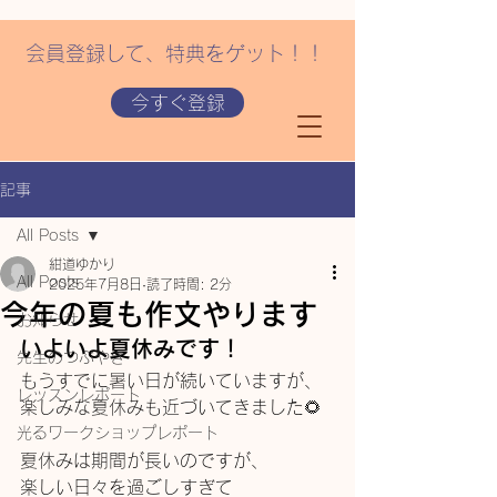
会員登録して、特典をゲット！！
今すぐ登録
記事
All Posts
紺道ゆかり
All Posts
2025年7月8日
読了時間: 2分
今年の夏も作文やります
お知らせ
いよいよ夏休みです！
先生のつぶやき
もうすでに暑い日が続いていますが、
レッスンレポート
楽しみな夏休みも近づいてきました🌻
光るワークショップレポート
夏休みは期間が長いのですが、
楽しい日々を過ごしすぎて