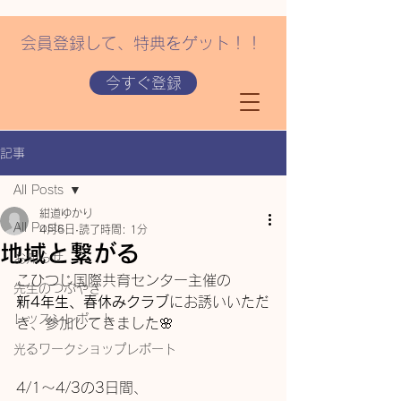
会員登録して、特典をゲット！！
今すぐ登録
記事
All Posts
紺道ゆかり
All Posts
4月6日
読了時間: 1分
地域と繋がる
お知らせ
こひつじ国際共育センター主催の
先生のつぶやき
新4年生、春休みクラブ
にお誘いいただ
レッスンレポート
き、参加してきました🌸
光るワークショップレポート
4/1〜4/3の3日間、